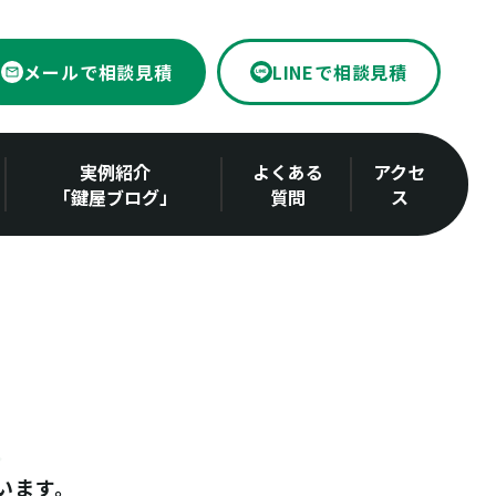
メールで相談見積
LINEで相談見積
実例紹介
よくある
アクセ
「鍵屋ブログ」
質問
ス
います。