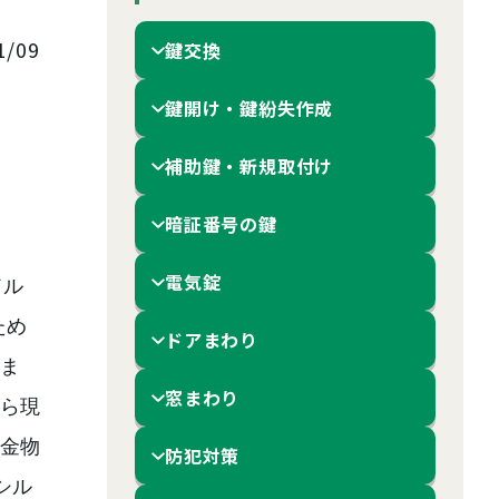
/09
鍵交換
鍵開け・鍵紛失作成
補助鍵・新規取付け
暗証番号の鍵
電気錠
ドル
ため
ドアまわり
ま
窓まわり
ら現
金物
防犯対策
シル