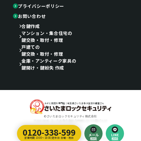
プライバシーポリシー
お問い合わせ
合鍵作成
マンション・集合住宅の
鍵交換・取付・修理
戸建ての
鍵交換・取付・修理
金庫・アンティーク家具の
鍵開け・鍵紛失 作成
カギと防犯の専門店｜埼玉県さいたま市大宮区の鍵屋さん
©さいたまロックセキュリティ株式会社
〒330-0846 さいたま市大宮区大門町3-22-3三協ビル1F
0120-338-599
Designed by
メール
LINE
埼玉のホームページ制作会社｜ティラノ・クリエイティブ・アーツ
営業時間 10:00～18:00/定休日 日曜・祝日
相談
相談