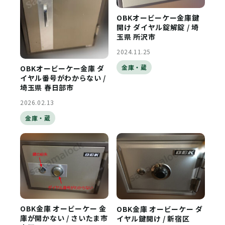
OBKオービーケー金庫鍵
開け ダイヤル錠解錠 / 埼
玉県 所沢市
2024.11.25
金庫・蔵
OBKオービーケー金庫 ダ
イヤル番号がわからない /
埼玉県 春日部市
2026.02.13
金庫・蔵
OBK金庫 オービーケー 金
OBK金庫 オービーケー ダ
庫が開かない / さいたま市
イヤル鍵開け / 新宿区