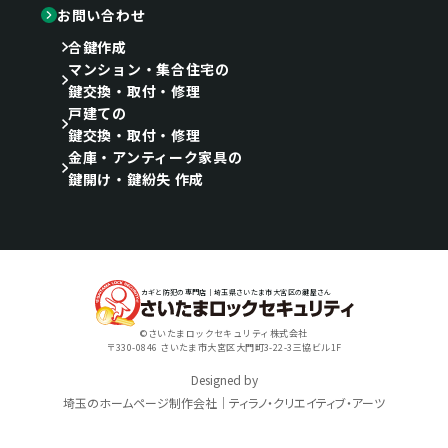
お問い合わせ
合鍵作成
マンション・集合住宅の
鍵交換・取付・修理
戸建ての
鍵交換・取付・修理
金庫・アンティーク家具の
鍵開け・鍵紛失 作成
カギと防犯の専門店｜埼玉県さいたま市大宮区の鍵屋さん
©さいたまロックセキュリティ株式会社
〒330-0846 さいたま市大宮区大門町3-22-3三協ビル1F
Designed by
埼玉のホームページ制作会社｜ティラノ・クリエイティブ・アーツ