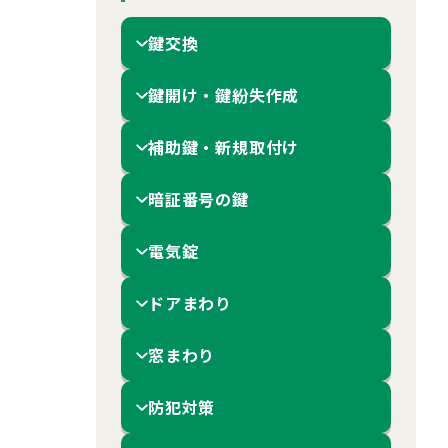
鍵交換
鍵開け・鍵紛失作成
補助鍵・新規取付け
暗証番号の鍵
電気錠
ドアまわり
窓まわり
防犯対策