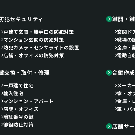
防犯セキュリティ
鍵開・鍵
戸建て玄関・勝手口の防犯対策
玄関ド
マンション玄関の防犯対策
職場の
防犯カメラ・センサライトの設置
金庫・
店舗・オフィスの防犯対策
電動自
鍵交換・取付・修理
合鍵作成
一戸建て住宅
メーカ
輸入住宅
家・オ
マンション・アパート
金庫・
店舗・オフィス
車・バ
暗証番号の鍵
徘徊防止対策
店舗サー