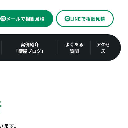
メールで相談見積
LINEで相談見積
実例紹介
よくある
アクセ
「鍵屋ブログ」
質問
ス
所
います。