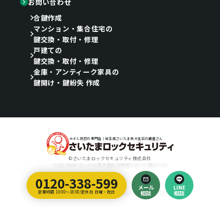
お問い合わせ
合鍵作成
マンション・集合住宅の
鍵交換・取付・修理
戸建ての
鍵交換・取付・修理
金庫・アンティーク家具の
鍵開け・鍵紛失 作成
カギと防犯の専門店｜埼玉県さいたま市大宮区の鍵屋さん
©さいたまロックセキュリティ株式会社
〒330-0846 さいたま市大宮区大門町3-22-3三協ビル1F
0120-338-599
Designed by
メール
LINE
埼玉のホームページ制作会社｜ティラノ・クリエイティブ・アーツ
営業時間 10:00～18:00/定休日 日曜・祝日
相談
相談