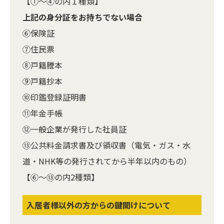
【①～④の内１種類】
上記の身分証をお持ちでない場合
⑥保険証
⑦住民票
⑧戸籍謄本
⑨戸籍抄本
⑩印鑑登録証明書
⑪年金手帳
⑫一般企業が発行した社員証
⑬公共料金請求書及び領収書（電気・ガス・水
道・NHK等の発行されてから半年以内のもの）
【⑥～⑬の内2種類】
入居者様以外の方からの鍵開けについて