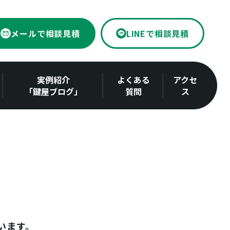
メールで相談見積
LINEで相談見積
実例紹介
よくある
アクセ
「鍵屋ブログ」
質問
ス
います。