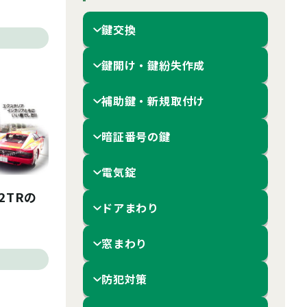
鍵交換
鍵開け・鍵紛失作成
補助鍵・新規取付け
暗証番号の鍵
電気錠
2TRの
ドアまわり
窓まわり
防犯対策