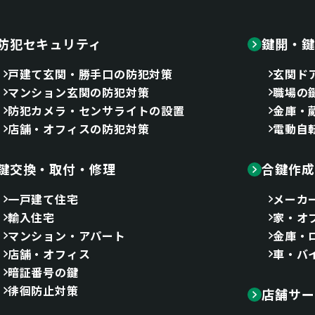
防犯セキュリティ
鍵開・鍵
戸建て玄関・勝手口の防犯対策
玄関ド
マンション玄関の防犯対策
職場の
防犯カメラ・センサライトの設置
金庫・
店舗・オフィスの防犯対策
電動自
鍵交換・取付・修理
合鍵作成
一戸建て住宅
メーカ
輸入住宅
家・オ
マンション・アパート
金庫・
店舗・オフィス
車・バ
暗証番号の鍵
徘徊防止対策
店舗サー