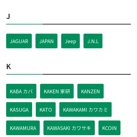
J
JAGUAR
JAPAN
Jeep
J.N.L
K
KABA カバ
KAKEN 家研
KANZEN
KASUGA
KATO
KAWAKAMI カワカミ
KAWAMURA
KAWASAKI カワサキ
KCOIN