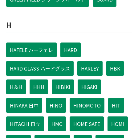
H
HAFELE ハーフェレ
HARD
HARD GLASS ハードグラス
HARLEY
HBK
H＆H
HHH
HIBIKI
HIGAKI
HINAKA 日中
HINO
HINOMOTO
HIT
HITACHI 日立
HMC
HOME SAFE
HOMI