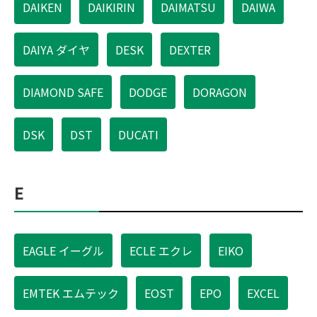
DAIKEN
DAIKIRIN
DAIMATSU
DAIWA
DAIYA ダイヤ
DESK
DEXTER
DIAMOND SAFE
DODGE
DORAGON
DSK
DST
DUCATI
E
EAGLE イーグル
ECLE エクレ
EIKO
EMTEK エムテック
EOST
EPO
EXCEL