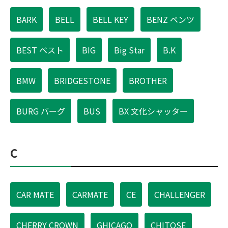
BARK
BELL
BELL KEY
BENZ ベンツ
BEST ベスト
BIG
Big Star
B.K
BMW
BRIDGESTONE
BROTHER
BURG バーグ
BUS
BX 文化シャッター
C
CAR MATE
CARMATE
CE
CHALLENGER
CHERRY CROWN
GHICAGO
CHITOSE