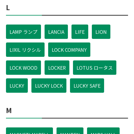
L
LAMP ランプ
LANCIA
LIFE
LION
LIXIL リクシル
LOCK COMPANY
LOCK WOOD
LOCKER
LOTUS ロータス
LUCKY
LUCKY LOCK
LUCKY SAFE
M