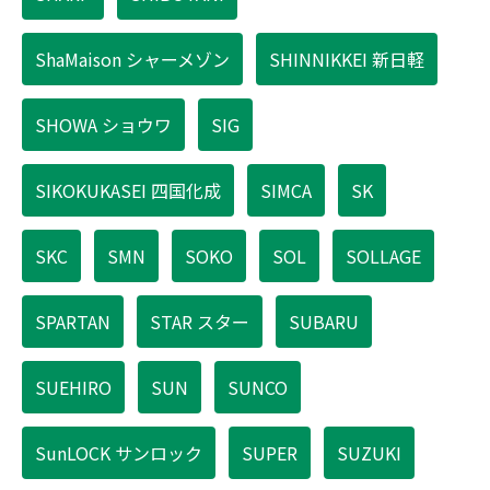
ShaMaison シャーメゾン
SHINNIKKEI 新日軽
SHOWA ショウワ
SIG
SIKOKUKASEI 四国化成
SIMCA
SK
SKC
SMN
SOKO
SOL
SOLLAGE
SPARTAN
STAR スター
SUBARU
SUEHIRO
SUN
SUNCO
SunLOCK サンロック
SUPER
SUZUKI