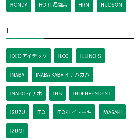
HONDA
HORI 堀商店
HRM
HUDSON
I
IDEC アイデック
ILCO
ILLINOIS
INABA
INABA KABA イナバカバ
INAHO イナホ
INB
INDENPENDENT
ISUZU
ITO
ITOKI イトーキ
IWASAKI
IZUMI