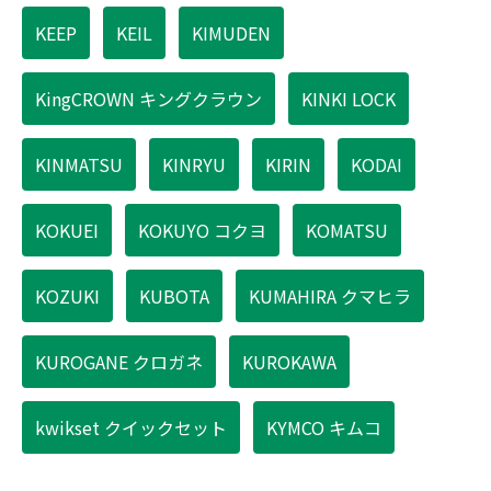
KEEP
KEIL
KIMUDEN
KingCROWN キングクラウン
KINKI LOCK
KINMATSU
KINRYU
KIRIN
KODAI
KOKUEI
KOKUYO コクヨ
KOMATSU
KOZUKI
KUBOTA
KUMAHIRA クマヒラ
KUROGANE クロガネ
KUROKAWA
kwikset クイックセット
KYMCO キムコ