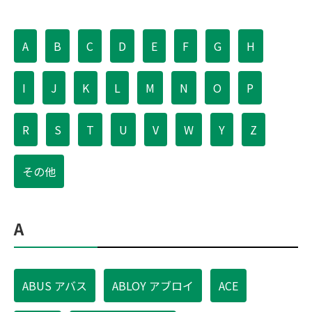
A
B
C
D
E
F
G
H
I
J
K
L
M
N
O
P
R
S
T
U
V
W
Y
Z
その他
A
ABUS アバス
ABLOY アブロイ
ACE