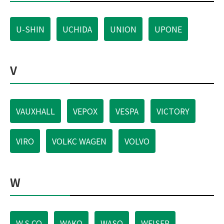
U-SHIN
UCHIDA
UNION
UPONE
V
VAUXHALL
VEPOX
VESPA
VICTORY
VIRO
VOLKC WAGEN
VOLVO
W
W.S.CO
WAKO
WASO
WEISER