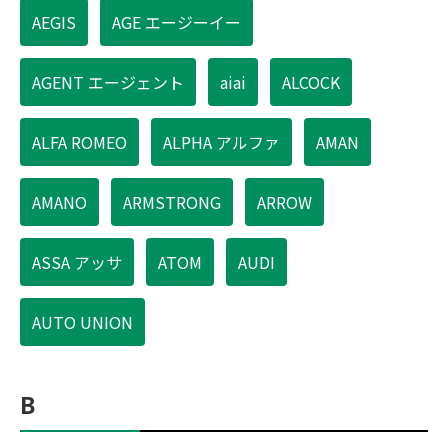
AEGIS
AGE エージーイー
AGENT エージェント
aiai
ALCOCK
ALFA ROMEO
ALPHA アルファ
AMAN
AMANO
ARMSTRONG
ARROW
ASSA アッサ
ATOM
AUDI
AUTO UNION
B