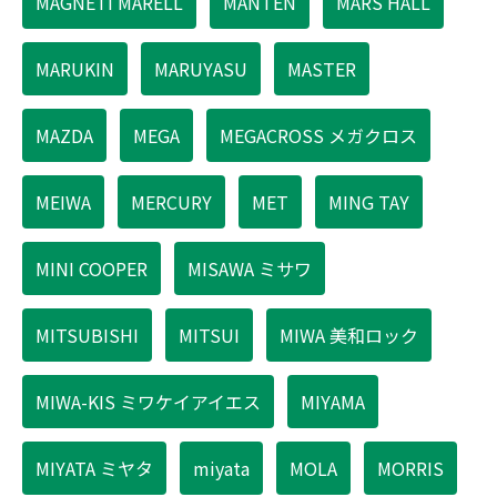
MAGNETI MARELL
MANTEN
MARS HALL
MARUKIN
MARUYASU
MASTER
MAZDA
MEGA
MEGACROSS メガクロス
MEIWA
MERCURY
MET
MING TAY
MINI COOPER
MISAWA ミサワ
MITSUBISHI
MITSUI
MIWA 美和ロック
MIWA-KIS ミワケイアイエス
MIYAMA
MIYATA ミヤタ
miyata
MOLA
MORRIS