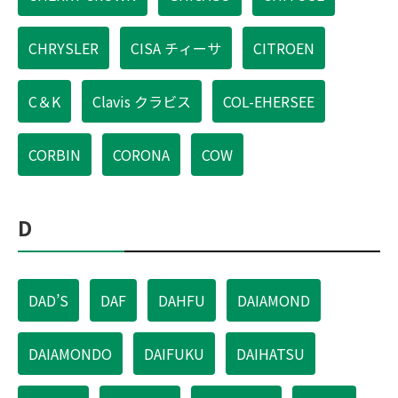
CHRYSLER
CISA チィーサ
CITROEN
C＆K
Clavis クラビス
COL-EHERSEE
CORBIN
CORONA
COW
D
DAD’S
DAF
DAHFU
DAIAMOND
DAIAMONDO
DAIFUKU
DAIHATSU