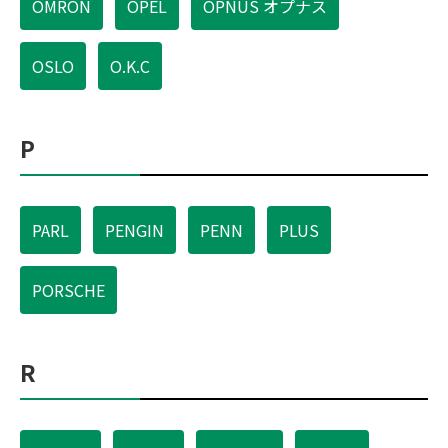
OMRON
OPEL
OPNUS オプナス
OSLO
O.K.C
P
PARL
PENGIN
PENN
PLUS
PORSCHE
R