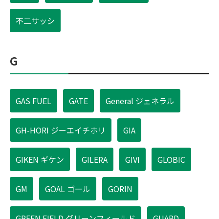
不二サッシ
G
GAS FUEL
GATE
General ジェネラル
GH-HORI ジーエイチホリ
GIA
GIKEN ギケン
GILERA
GIVI
GLOBIC
GM
GOAL ゴール
GORIN
GREEN FIELD グリーンフィールド
GUARD