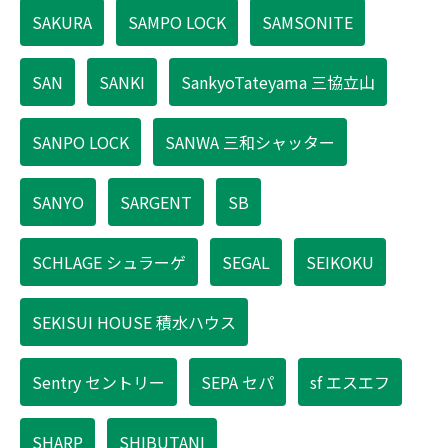
SAKURA
SAMPO LOCK
SAMSONITE
SAN
SANKI
SankyoTateyama 三協立山
SANPO LOCK
SANWA 三和シャッター
SANYO
SARGENT
SB
SCHLAGE シュラーゲ
SEGAL
SEIKOKU
SEKISUI HOUSE 積水ハウス
Sentry セントリー
SEPA セパ
sf エスエフ
SHARP
SHIBUTANI