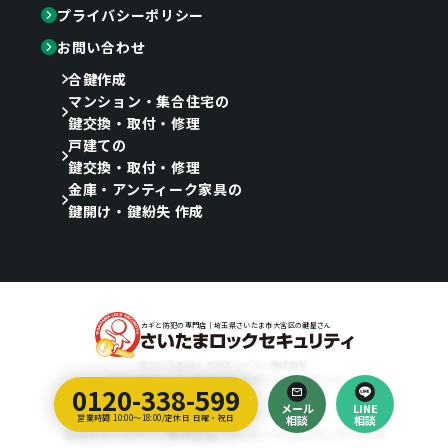
プライバシーポリシー
お問い合わせ
合鍵作成
マンション・集合住宅の
鍵交換・取付・修理
戸建ての
鍵交換・取付・修理
金庫・アンティーク家具の
鍵開け・鍵紛失 作成
カギと防犯の専門店｜埼玉県さいたま市大宮区の鍵屋さん
©さいたまロックセキュリティ株式会社
〒330-0846 さいたま市大宮区大門町3-22-3三協ビル1F
0120-338-599
メール
LINE
Designed by
営業時間 10:00～18:00/定休日 日曜・祝日
相談
相談
埼玉のホームページ制作会社｜ティラノ・クリエイティブ・アーツ