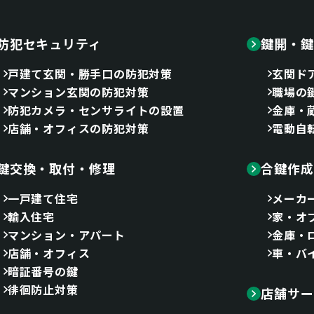
防犯セキュリティ
鍵開・鍵
戸建て玄関・勝手口の防犯対策
玄関ド
マンション玄関の防犯対策
職場の
防犯カメラ・センサライトの設置
金庫・
店舗・オフィスの防犯対策
電動自
鍵交換・取付・修理
合鍵作成
一戸建て住宅
メーカ
輸入住宅
家・オ
マンション・アパート
金庫・
店舗・オフィス
車・バ
暗証番号の鍵
徘徊防止対策
店舗サー