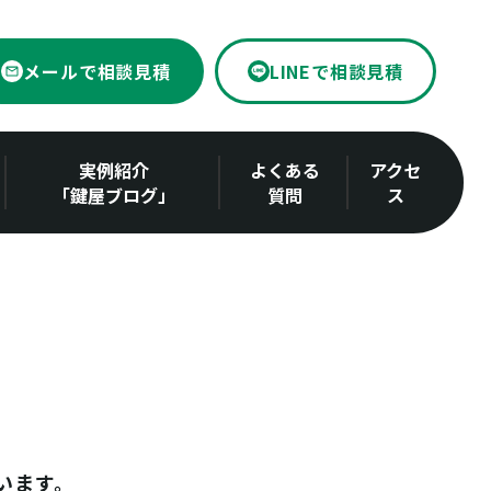
メールで相談見積
LINEで相談見積
実例紹介
よくある
アクセ
「鍵屋ブログ」
質問
ス
います。