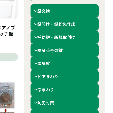
鍵交換
鍵開け・鍵紛失作成
 ドアノブ
ラッチ取
補助鍵・新規取付け
暗証番号の鍵
電気錠
ドアまわり
窓まわり
防犯対策