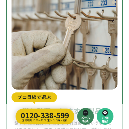
プロ目線で選ぶ
鍵と防犯のおすすめ製品
0120-338-599
メール
LINE
営業時間 10:00～18:00/定休日 日曜・祝日
相談
相談
鍵や防犯用品は、種類が多ければ良いというもので