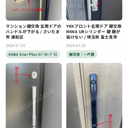
マンション鍵交換 玄関ドアの
YKKプロント玄関ドア 鍵交換
ハンドルが下がる / さいたま
MIWA URシリンダー 鍵 鍵が
市 浦和区
抜けない / 埼玉県 富士見市
2026.07.23
2026.07.20
KABA Star Plus ｶﾊﾞｽﾀｰﾌﾟﾗｽ
鍵交換｜一戸建