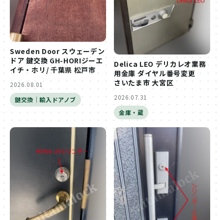
Sweden Door スウェーデン
ドア 鍵交換 GH-HORIジーエ
Delica LEO デリカレオ業務
イチ・ホリ/ 千葉県 松戸市
用金庫 ダイヤル番号変更
さいたま市 大宮区
2026.08.01
2026.07.31
鍵交換｜輸入ドアノブ
金庫・蔵