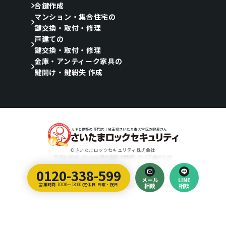
合鍵作成
マンション・集合住宅の
鍵交換・取付・修理
戸建ての
鍵交換・取付・修理
金庫・アンティーク家具の
鍵開け・鍵紛失 作成
カギと防犯の専門店｜埼玉県さいたま市大宮区の鍵屋さん
©さいたまロックセキュリティ株式会社
〒330-0846 さいたま市大宮区大門町3-22-3三協ビル1F
0120-338-599
Designed by
メール
LINE
埼玉のホームページ制作会社｜ティラノ・クリエイティブ・アーツ
営業時間 10:00～18:00/定休日 日曜・祝日
相談
相談