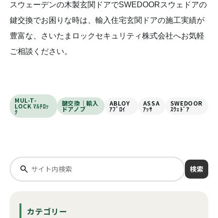
スウェーデンの木製玄関ドアでSWEDOORスウェドアの
鍵交換でお困りな時は、輸入住宅玄関ドアの施工実績が
豊富な、さいたまロックセキュリティ株式会社へお気軽
ご相談ください。
MUL-T-
鍵交換｜輸入
ABLOY
ASSA
SWEDOOR
LOCK ﾏﾙﾁﾛｯ
ドアノブ
ｱﾌﾞﾛｲ
ｱｯｻ
ｽｳｪﾄﾞｱ
ｸ
検索
カテゴリー