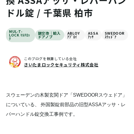
換 ASSAアッサ・レバーハン
ドル錠 / 千葉県 柏市
MUL-T-
鍵交換｜輸入
ABLOY
ASSA
SWEDOOR
LOCK ﾏﾙﾁﾛｯ
ドアノブ
ｱﾌﾞﾛｲ
ｱｯｻ
ｽｳｪﾄﾞｱ
ｸ
このブログを執筆している会社
さいたまロックセキュリティ株式会社
スウェーデンの木製玄関ドア「SWEDOORスウェドア」
についている、 外国製錠前部品の旧型ASSAアッサ・レ
バーハンドル錠交換工事例です。