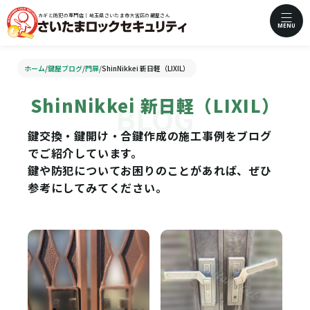
カギと防犯の専門店｜埼玉県さいたま市大宮区の鍵屋さん
MENU
ホーム
/
鍵屋ブログ
/
門扉
/
ShinNikkei 新日軽（LIXIL）
ShinNikkei 新日軽（LIXIL）
鍵交換・鍵開け・合鍵作成の施工事例をブログ
でご紹介しています。
鍵や防犯についてお困りのことがあれば、ぜひ
参考にしてみてください。