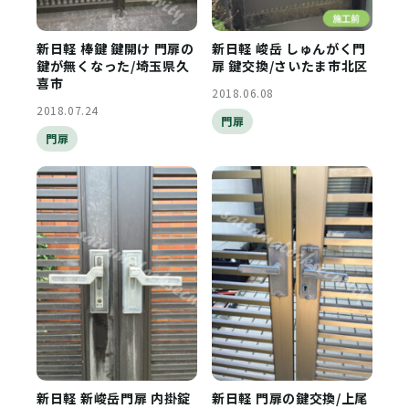
新日軽 棒鍵 鍵開け 門扉の
新日軽 峻岳 しゅんがく門
鍵が無くなった/埼玉県久
扉 鍵交換/さいたま市北区
喜市
2018.06.08
2018.07.24
門扉
門扉
新日軽 新峻岳門扉 内掛錠
新日軽 門扉の鍵交換/上尾