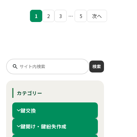
投
1
2
3
…
5
次へ
稿
の
ペ
ー
検索
ジ
送
り
カテゴリー
鍵交換
鍵開け・鍵紛失作成