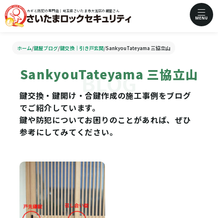
カギと防犯の専門店｜埼玉県さいたま市大宮区の鍵屋さん
MENU
ホーム
/
鍵屋ブログ
/
鍵交換｜引き戸玄関
/
SankyouTateyama 三協立山
SankyouTateyama 三協立山
鍵交換・鍵開け・合鍵作成の施工事例をブログ
でご紹介しています。
鍵や防犯についてお困りのことがあれば、ぜひ
参考にしてみてください。