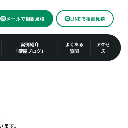
メールで相談見積
LINEで相談見積
実例紹介
よくある
アクセ
「鍵屋ブログ」
質問
ス
います。