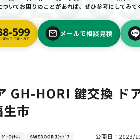
についてお困りのことがあれば、ぜひ参考にしてみて
38-599
メールで相談見積
00／定休日 日曜・祝日
 GH-HORI 鍵交換 ド
福生市
公開日：2023/10
 ｼﾞｰｴｲﾁﾎﾘ
SWEDOOR ｽｳｪﾄﾞｱ