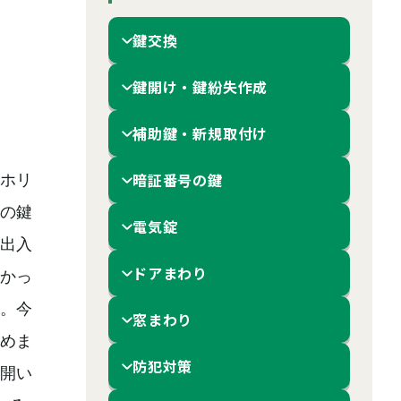
鍵交換
鍵開け・鍵紛失作成
補助鍵・新規取付け
暗証番号の鍵
・ホリ
の鍵
電気錠
出入
ドアまわり
かっ
。今
窓まわり
めま
防犯対策
開い