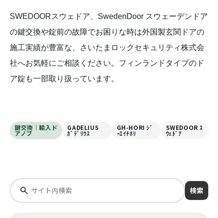
SWEDOORスウェドア、SwedenDoor スウェーデンドア
の鍵交換や錠前の故障でお困りな時は外国製玄関ドアの
施工実績が豊富な、さいたまロックセキュリティ株式会
社へお気軽にご相談ください。フィンランドタイプのド
ア錠も一部取り扱っています。
鍵交換｜輸入ド
GADELIUS
GH-HORI ｼﾞ
SWEDOOR ｽ
アノブ
ｶﾞﾃﾞﾘｳｽ
ｰｴｲﾁﾎﾘ
ｳｪﾄﾞｱ
検索