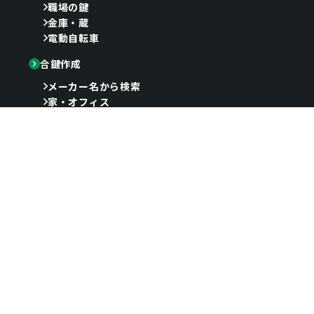
職場の鍵
金庫・蔵
電動自転車
合鍵作成
メーカー名から検索
家・オフィス
金庫・ロッカー
車・バイク・自転車
店舗サービス
金庫販売
南京錠
店舗販売グッズ
鍵屋ブログ
鍵と防犯のおすすめ製品
よくある質問
プライバシーポリシー