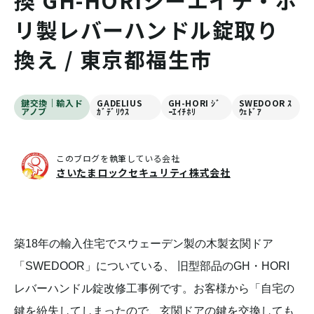
換 GH-HORIジーエイチ・ホ
リ製レバーハンドル錠取り
換え / 東京都福生市
鍵交換｜輸入ド
GADELIUS
GH-HORI ｼﾞ
SWEDOOR ｽ
アノブ
ｶﾞﾃﾞﾘｳｽ
ｰｴｲﾁﾎﾘ
ｳｪﾄﾞｱ
このブログを執筆している会社
さいたまロックセキュリティ株式会社
築18年の輸入住宅でスウェーデン製の木製玄関ドア
「SWEDOOR」についている、 旧型部品のGH・HORI
レバーハンドル錠改修工事例です。お客様から「自宅の
鍵を紛失してしまったので、玄関ドアの鍵を交換しても