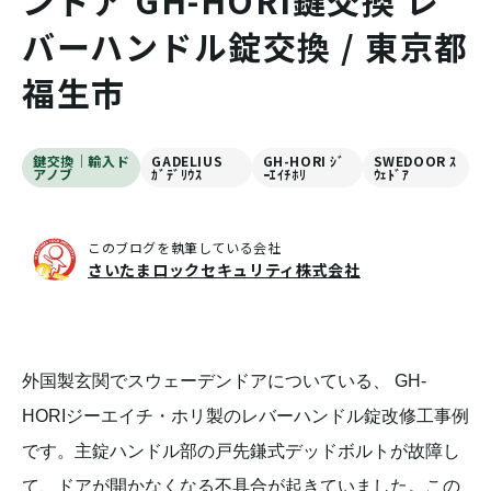
ンドア GH-HORI鍵交換 レ
バーハンドル錠交換 / 東京都
福生市
鍵交換｜輸入ド
GADELIUS
GH-HORI ｼﾞ
SWEDOOR ｽ
アノブ
ｶﾞﾃﾞﾘｳｽ
ｰｴｲﾁﾎﾘ
ｳｪﾄﾞｱ
このブログを執筆している会社
さいたまロックセキュリティ株式会社
外国製玄関でスウェーデンドアについている、 GH-
HORIジーエイチ・ホリ製のレバーハンドル錠改修工事例
です。主錠ハンドル部の戸先鎌式デッドボルトが故障し
て、ドアが開かなくなる不具合が起きていました。この