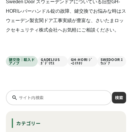
Sweden Door スウェーデンドアについている旧型GH-
HORIレバーハンドル錠の故障、鍵交換でお悩みな時はス
ウェーデン製玄関ドア工事実績が豊富な、さいたまロッ
クセキュリティ株式会社へお気軽にご相談ください。
鍵交換｜輸入ド
GADELIUS
GH-HORI ｼﾞ
SWEDOOR ｽ
アノブ
ｶﾞﾃﾞﾘｳｽ
ｰｴｲﾁﾎﾘ
ｳｪﾄﾞｱ
検索
カテゴリー