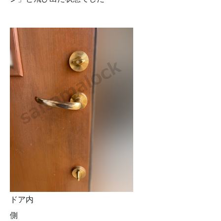
ドア内
側