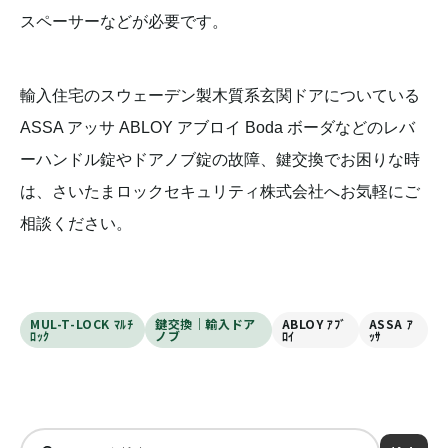
スペーサーなどが必要です。
輸入住宅のスウェーデン製木質系玄関ドアについている
ASSA アッサ ABLOY アブロイ Boda ボーダなどのレバ
ーハンドル錠やドアノブ錠の故障、鍵交換でお困りな時
は、さいたまロックセキュリティ株式会社へお気軽にご
相談ください。
MUL-T-LOCK ﾏﾙﾁ
鍵交換｜輸入ドア
ABLOY ｱﾌﾞ
ASSA ｱ
ﾛｯｸ
ノブ
ﾛｲ
ｯｻ