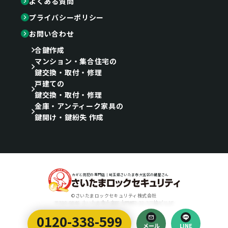
よくある質問
プライバシーポリシー
お問い合わせ
合鍵作成
マンション・集合住宅の
鍵交換・取付・修理
戸建ての
鍵交換・取付・修理
金庫・アンティーク家具の
鍵開け・鍵紛失 作成
カギと防犯の専門店｜埼玉県さいたま市大宮区の鍵屋さん
©さいたまロックセキュリティ株式会社
〒330-0846 さいたま市大宮区大門町3-22-3三協ビル1F
0120-338-599
Designed by
メール
LINE