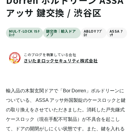
Dorren ボルドリーン ASSA
アッサ 鍵交換 / 渋谷区
MUL-T-LOCK ﾏﾙﾁ
鍵交換｜輸入ドア
ABLOY ｱﾌﾞ
ASSA ｱ
ﾛｯｸ
ノブ
ﾛｲ
ｯｻ
このブログを執筆している会社
さいたまロックセキュリティ株式会社
輸入品の木製玄関ドアで「Bor Dorren」ボルドリーンに
ついている、 ASSA アッサ外国製錠のケースロックと鍵
の取り換えをさせていただきました。消耗した戸先鎌式
ケースロック（現在手配不可製品）が不具合を起こし
て、ドアの開閉がしにくい状態です。また、鍵を入れる