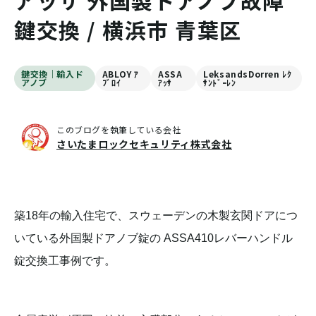
アッサ 外国製ドアノブ故障
鍵交換 / 横浜市 青葉区
鍵交換｜輸入ド
ABLOY ｱ
ASSA
LeksandsDorren ﾚｸ
アノブ
ﾌﾞﾛｲ
ｱｯｻ
ｻﾝﾄﾞｰﾚﾝ
このブログを執筆している会社
さいたまロックセキュリティ株式会社
築18年の輸入住宅で、スウェーデンの木製玄関ドアにつ
いている外国製ドアノブ錠の ASSA410レバーハンドル
錠交換工事例です。