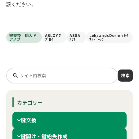
談ください。
鍵交換｜輸入ド
ABLOY ｱ
ASSA
LeksandsDorren ﾚｸ
アノブ
ﾌﾞﾛｲ
ｱｯｻ
ｻﾝﾄﾞｰﾚﾝ
検索
カテゴリー
鍵交換
鍵開け・鍵紛失作成