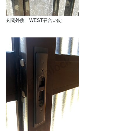
玄関外側 WEST召合い錠