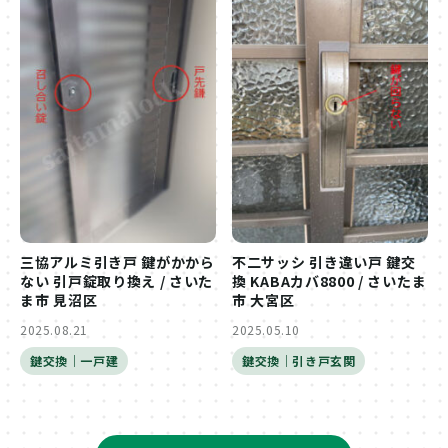
三協アルミ引き戸 鍵がかから
不二サッシ 引き違い戸 鍵交
ない 引戸錠取り換え / さいた
換 KABAカバ8800 / さいたま
ま市 見沼区
市 大宮区
2025.08.21
2025.05.10
鍵交換｜一戸建
鍵交換｜引き戸玄関