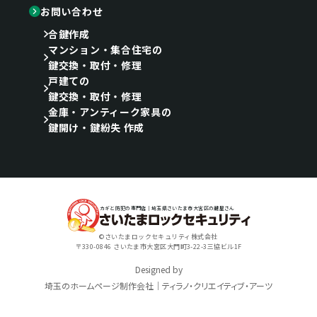
お問い合わせ
合鍵作成
マンション・集合住宅の
鍵交換・取付・修理
戸建ての
鍵交換・取付・修理
金庫・アンティーク家具の
鍵開け・鍵紛失 作成
カギと防犯の専門店｜埼玉県さいたま市大宮区の鍵屋さん
©さいたまロックセキュリティ株式会社
〒330-0846 さいたま市大宮区大門町3-22-3三協ビル1F
Designed by
埼玉のホームページ制作会社｜ティラノ・クリエイティブ・アーツ