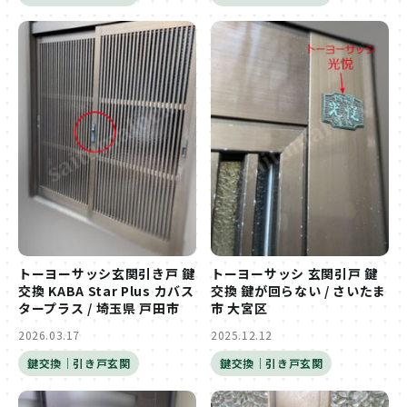
トーヨーサッシ玄関引き戸 鍵
トーヨーサッシ 玄関引戸 鍵
交換 KABA Star Plus カバス
交換 鍵が回らない / さいたま
タープラス / 埼玉県 戸田市
市 大宮区
2026.03.17
2025.12.12
鍵交換｜引き戸玄関
鍵交換｜引き戸玄関