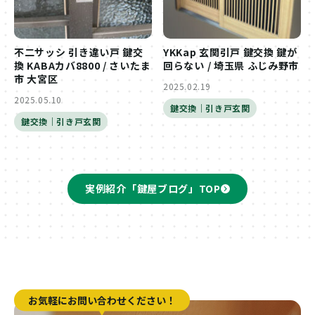
不二サッシ 引き違い戸 鍵交
YKKap 玄関引戸 鍵交換 鍵が
換 KABAカバ8800 / さいたま
回らない / 埼玉県 ふじみ野市
市 大宮区
2025.02.19
2025.05.10
鍵交換｜引き戸玄関
鍵交換｜引き戸玄関
実例紹介「鍵屋ブログ」TOP
お気軽にお問い合わせください！