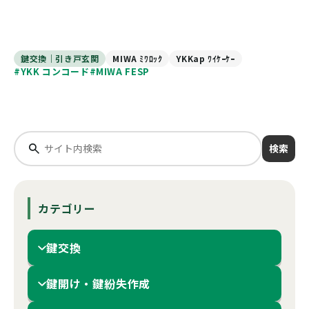
鍵交換｜引き戸玄関
MIWA ﾐﾜﾛｯｸ
YKKap ﾜｲｹｰｹｰ
#YKK コンコード
#MIWA FESP
検索
カテゴリー
鍵交換
鍵開け・鍵紛失作成