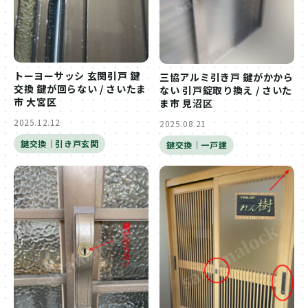
トーヨーサッシ 玄関引戸 鍵
三協アルミ引き戸 鍵がかから
交換 鍵が回らない / さいたま
ない 引戸錠取り換え / さいた
市 大宮区
ま市 見沼区
2025.12.12
2025.08.21
鍵交換｜引き戸玄関
鍵交換｜一戸建