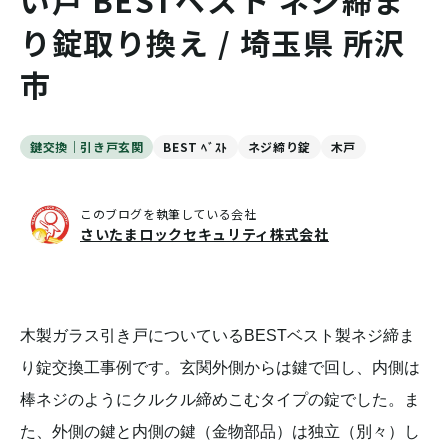
い戸 BESTベスト ネジ締ま
り錠取り換え / 埼玉県 所沢
市
鍵交換｜引き戸玄関
BEST ﾍﾞｽﾄ
ネジ締り錠
木戸
このブログを執筆している会社
さいたまロックセキュリティ株式会社
木製ガラス引き戸についているBESTベスト製ネジ締ま
り錠交換工事例です。玄関外側からは鍵で回し、内側は
棒ネジのようにクルクル締めこむタイプの錠でした。ま
た、外側の鍵と内側の鍵（金物部品）は独立（別々）し