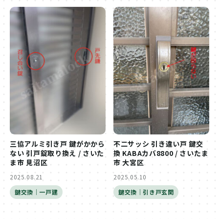
三協アルミ引き戸 鍵がかから
不二サッシ 引き違い戸 鍵交
ない 引戸錠取り換え / さいた
換 KABAカバ8800 / さいたま
ま市 見沼区
市 大宮区
2025.08.21
2025.05.10
鍵交換｜一戸建
鍵交換｜引き戸玄関