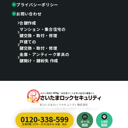
プライバシーポリシー
お問い合わせ
合鍵作成
マンション・集合住宅の
鍵交換・取付・修理
戸建ての
鍵交換・取付・修理
金庫・アンティーク家具の
鍵開け・鍵紛失 作成
カギと防犯の専門店｜埼玉県さいたま市大宮区の鍵屋さん
©さいたまロックセキュリティ株式会社
〒330-0846 さいたま市大宮区大門町3-22-3三協ビル1F
0120-338-599
Designed by
メール
LINE
埼玉のホームページ制作会社｜ティラノ・クリエイティブ・アーツ
営業時間 10:00～18:00/定休日 日曜・祝日
相談
相談