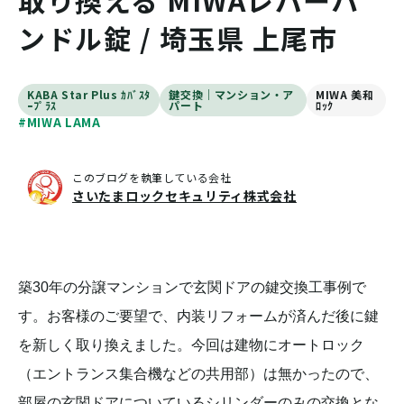
取り換える MIWAレバーハ
ンドル錠 / 埼玉県 上尾市
KABA Star Plus ｶﾊﾞｽﾀ
鍵交換｜マンション・ア
MIWA 美和
ｰﾌﾟﾗｽ
パート
ﾛｯｸ
#MIWA LAMA
このブログを執筆している会社
さいたまロックセキュリティ株式会社
築30年の分譲マンションで玄関ドアの鍵交換工事例で
す。お客様のご要望で、内装リフォームが済んだ後に鍵
を新しく取り換えました。今回は建物にオートロック
（エントランス集合機などの共用部）は無かったので、
部屋の玄関ドアについているシリンダーのみの交換とな