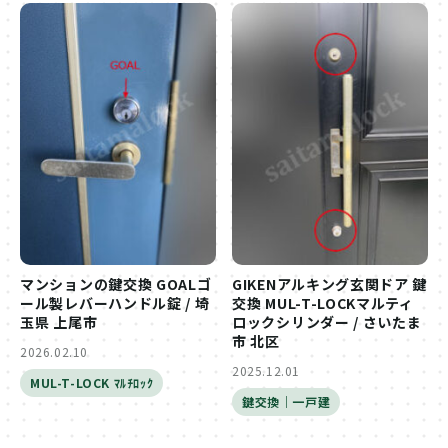
マンションの鍵交換 GOALゴ
GIKENアルキング玄関ドア 鍵
ール製レバーハンドル錠 / 埼
交換 MUL-T-LOCKマルティ
玉県 上尾市
ロックシリンダー / さいたま
市 北区
2026.02.10
2025.12.01
MUL-T-LOCK ﾏﾙﾁﾛｯｸ
鍵交換｜一戸建