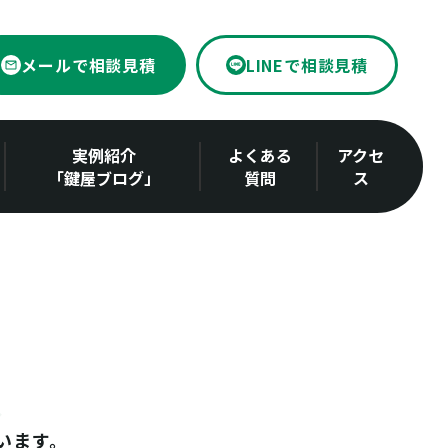
メールで相談見積
LINEで相談見積
実例紹介
よくある
アクセ
「鍵屋ブログ」
質問
ス
います。