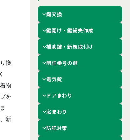
鍵交換
鍵開け・鍵紛失作成
補助鍵・新規取付け
暗証番号の鍵
り換
く
電気錠
着物
ドアまわり
プを
ま
窓まわり
、新
防犯対策