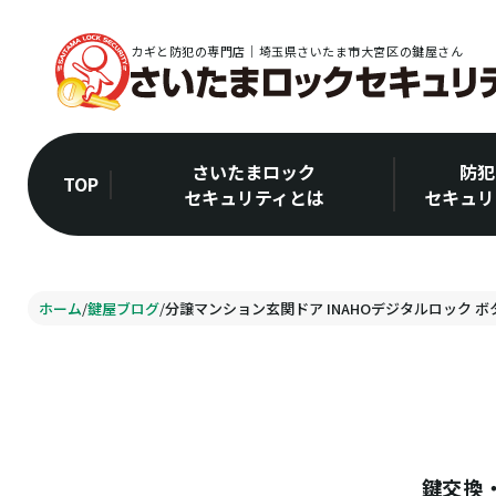
カギと防犯の専門店｜埼玉県さいたま市大宮区の鍵屋さん
さいたまロック
防犯
TOP
セキュリティとは
セキュリ
ホーム
/
鍵屋ブログ
/
分譲マンション玄関ドア INAHOデジタルロック ボ
鍵交換