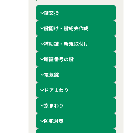
鍵交換
鍵開け・鍵紛失作成
補助鍵・新規取付け
暗証番号の鍵
電気錠
ドアまわり
窓まわり
防犯対策