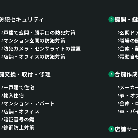
防犯セキュリティ
鍵開・鍵
戸建て玄関・勝手口の防犯対策
玄関ド
マンション玄関の防犯対策
職場の
防犯カメラ・センサライトの設置
金庫・
店舗・オフィスの防犯対策
電動自
鍵交換・取付・修理
合鍵作成
一戸建て住宅
メーカ
輸入住宅
家・オ
マンション・アパート
金庫・
店舗・オフィス
車・バ
暗証番号の鍵
徘徊防止対策
店舗サー