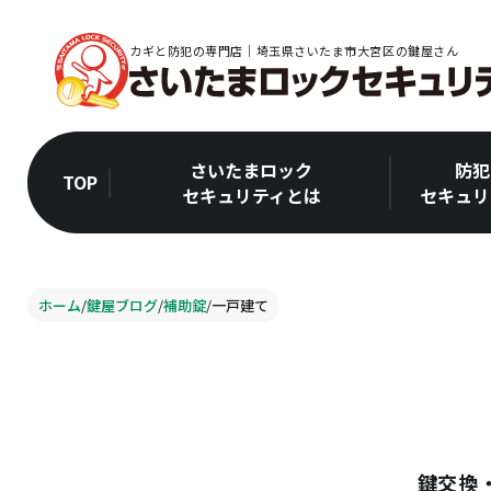
カギと防犯の専門店｜埼玉県さいたま市大宮区の鍵屋さん
さいたまロック
防犯
TOP
セキュリティとは
セキュリ
ホーム
/
鍵屋ブログ
/
補助錠
/
一戸建て
鍵交換