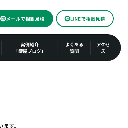
メールで相談見積
LINEで相談見積
実例紹介
よくある
アクセ
「鍵屋ブログ」
質問
ス
います。