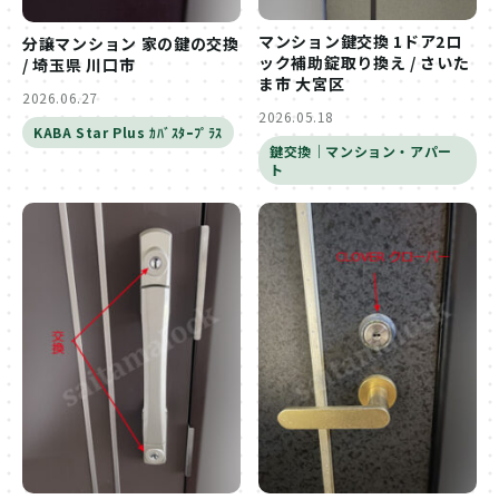
マンション鍵交換 1ドア2ロ
分譲マンション 家の鍵の交換
ック補助錠取り換え / さいた
/ 埼玉県 川口市
ま市 大宮区
2026.06.27
2026.05.18
KABA Star Plus ｶﾊﾞｽﾀｰﾌﾟﾗｽ
鍵交換｜マンション・アパー
ト