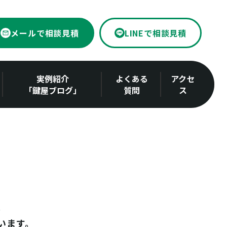
メールで相談見積
LINEで相談見積
実例紹介
よくある
アクセ
「鍵屋ブログ」
質問
ス
います。