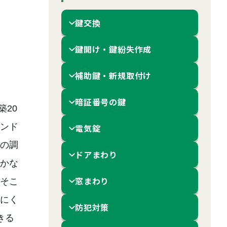
鍵交換
鍵開け・鍵紛失作成
補助鍵・新規取付け
暗証番号の鍵
20
ンド
電気錠
の調
ドアまわり
かな
窓まわり
そこ
にく
防犯対策
きる