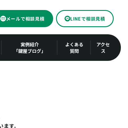
メールで相談見積
LINEで相談見積
実例紹介
よくある
アクセ
「鍵屋ブログ」
質問
ス
います。