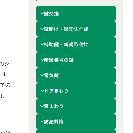
鍵交換
鍵開け・鍵紛失作成
補助鍵・新規取付け
暗証番号の鍵
のシ
、1
電気錠
ての
ドアまわり
し
窓まわり
防犯対策