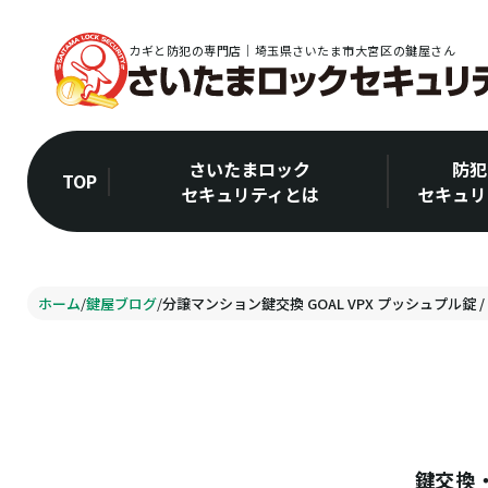
カギと防犯の専門店｜埼玉県さいたま市大宮区の鍵屋さん
さいたまロック
防犯
TOP
セキュリティとは
セキュリ
ホーム
/
鍵屋ブログ
/
分譲マンション鍵交換 GOAL VPX プッシュプル錠 /
鍵交換