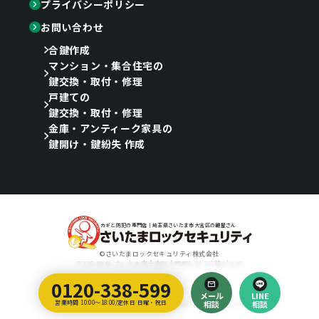
プライバシーポリシー
お問い合わせ
合鍵作成
マンション・集合住宅の
鍵交換・取付・修理
戸建ての
鍵交換・取付・修理
金庫・アンティーク家具の
鍵開け・鍵紛失 作成
カギと防犯の専門店｜埼玉県さいたま市大宮区の鍵屋さん
©さいたまロックセキュリティ株式会社
〒330-0846 さいたま市大宮区大門町3-22-3三協ビル1F
0120-338-599
Designed by
メール
LINE
埼玉のホームページ制作会社｜ティラノ・クリエイティブ・アーツ
営業時間 10:00～18:00/定休日 日曜・祝日
相談
相談