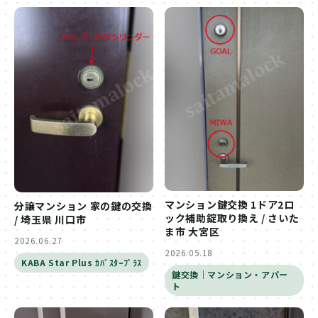
マンション鍵交換 1ドア2ロ
分譲マンション 家の鍵の交換
ック補助錠取り換え / さいた
/ 埼玉県 川口市
ま市 大宮区
2026.06.27
2026.05.18
KABA Star Plus ｶﾊﾞｽﾀｰﾌﾟﾗｽ
鍵交換｜マンション・アパー
ト