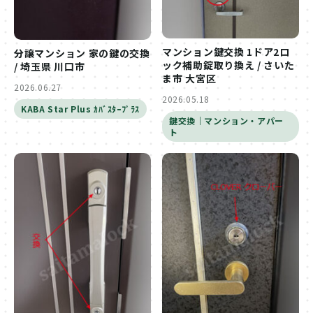
マンション鍵交換 1ドア2ロ
分譲マンション 家の鍵の交換
ック補助錠取り換え / さいた
/ 埼玉県 川口市
ま市 大宮区
2026.06.27
2026.05.18
KABA Star Plus ｶﾊﾞｽﾀｰﾌﾟﾗｽ
鍵交換｜マンション・アパー
ト