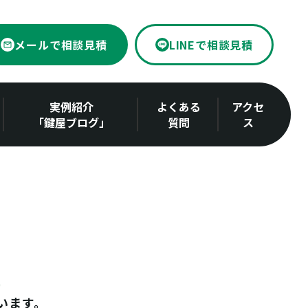
メールで相談見積
LINEで相談見積
実例紹介
よくある
アクセ
「鍵屋ブログ」
質問
ス
います。