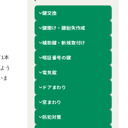
鍵交換
鍵開け・鍵紛失作成
補助鍵・新規取付け
暗証番号の鍵
1本
よう
電気錠
いま
ドアまわり
窓まわり
防犯対策