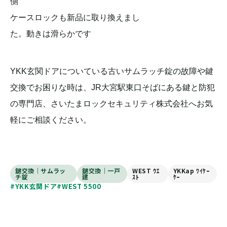
側
ケースロックも新品に取り換えまし
た。動きは滑らかです
YKK玄関ドアについている古いサムラッチ錠の故障や鍵
交換でお困りな時は、JR大宮駅東口そばにある鍵と防犯
の専門店、さいたまロックセキュリティ株式会社へお気
軽にご相談ください。
鍵交換｜サムラッ
鍵交換｜一戸
WEST ｳｴ
YKKap ﾜｲｹｰ
チ錠
建
ｽﾄ
ｹｰ
#YKK玄関ドア
#WEST 5500