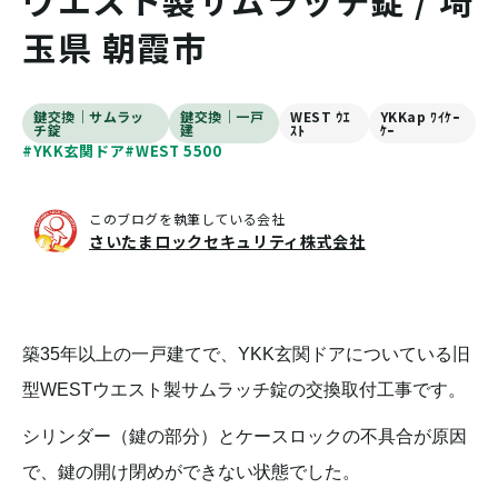
ウエスト製サムラッチ錠 / 埼
玉県 朝霞市
鍵交換｜サムラッ
鍵交換｜一戸
WEST ｳｴ
YKKap ﾜｲｹｰ
チ錠
建
ｽﾄ
ｹｰ
#YKK玄関ドア
#WEST 5500
このブログを執筆している会社
さいたまロックセキュリティ株式会社
築35年以上の一戸建てで、YKK玄関ドアについている旧
型WESTウエスト製サムラッチ錠の交換取付工事です。
シリンダー（鍵の部分）とケースロックの不具合が原因
で、鍵の開け閉めができない状態でした。