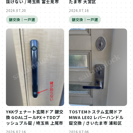
抜けない / 埼玉県 富士見市
たま市 大宮区
2026.07.20
2026.07.16
鍵交換｜一戸建
鍵交換｜一戸建
YKKヴェナート玄関ドア 鍵交
TOSTEMトステム玄関ドア
換 GOALゴールPX＋TDDプ
MIWA LE02 レバーハンドル
ッシュプル錠 / 埼玉県 上尾市
錠交換 / さいたま市 浦和区
2026.07.16
2026.07.06