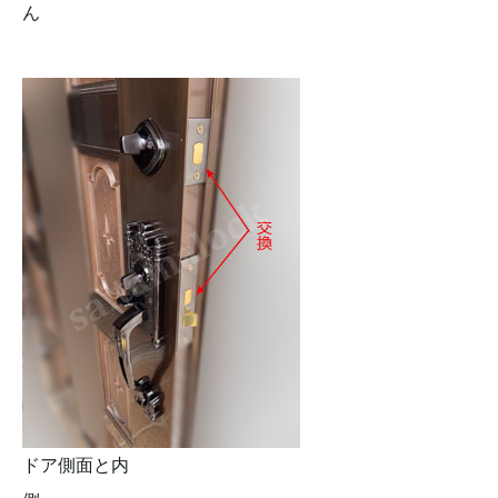
ん
ドア側面と内