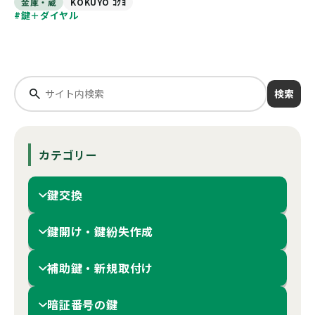
金庫・蔵
KOKUYO ｺｸﾖ
#鍵＋ダイヤル
検索
カテゴリー
鍵交換
鍵開け・鍵紛失作成
補助鍵・新規取付け
暗証番号の鍵