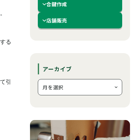
合鍵作成
。
店舗販売
する
アーカイブ
て引