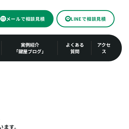
メールで相談見積
LINEで相談見積
実例紹介
よくある
アクセ
「鍵屋ブログ」
質問
ス
います。