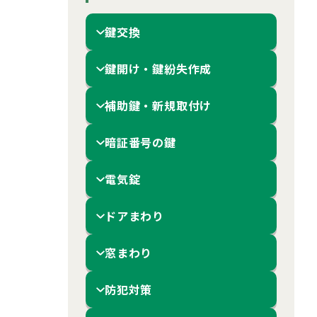
鍵交換
鍵開け・鍵紛失作成
補助鍵・新規取付け
暗証番号の鍵
電気錠
ドアまわり
窓まわり
防犯対策