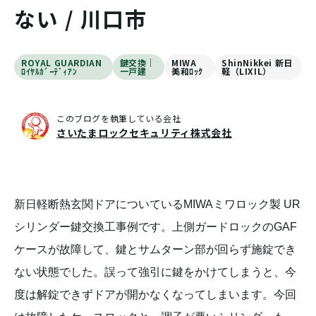
ない / 川口市
ROYAL GUARDIAN
鍵交換｜
MIWA
ShinNikkei 新日
ﾛｲﾔﾙｶﾞｰﾃﾞｨｱﾝ
一戸建
美和ﾛｯｸ
軽（LIXIL）
このブログを執筆している会社
さいたまロックセキュリティ株式会社
新日軽断熱玄関ドアについているMIWAミワロック製 UR
シリンダー鍵交換工事例です。上側ガードロックのGAF
ケースが故障して、鍵とサムターン部が回らず施錠でき
ない状態でした。誤って強引に鍵をかけてしまうと、今
度は解錠できずドアが開かなくなってしまいます。今回