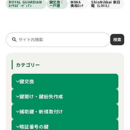
ROYAL GUARDIAN
鍵交換｜
MIWA
ShinNikkei 新日
ﾛｲﾔﾙｶﾞｰﾃﾞｨｱﾝ
一戸建
美和ﾛｯｸ
軽（LIXIL）
検索
カテゴリー
鍵交換
鍵開け・鍵紛失作成
補助鍵・新規取付け
暗証番号の鍵