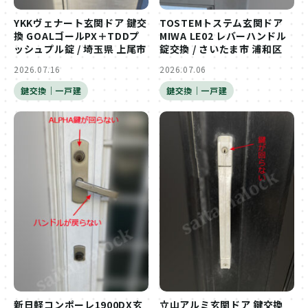
YKKヴェナート玄関ドア 鍵交
TOSTEMトステム玄関ドア
換 GOALゴールPX＋TDDプ
MIWA LE02 レバーハンドル
ッシュプル錠 / 埼玉県 上尾市
錠交換 / さいたま市 浦和区
2026.07.16
2026.07.06
鍵交換｜一戸建
鍵交換｜一戸建
新日軽コンポーレ1900DX玄
立山アルミ玄関ドア 鍵交換