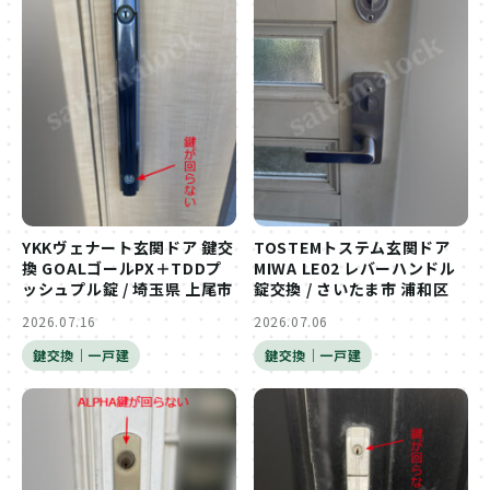
YKKヴェナート玄関ドア 鍵交
TOSTEMトステム玄関ドア
換 GOALゴールPX＋TDDプ
MIWA LE02 レバーハンドル
ッシュプル錠 / 埼玉県 上尾市
錠交換 / さいたま市 浦和区
2026.07.16
2026.07.06
鍵交換｜一戸建
鍵交換｜一戸建