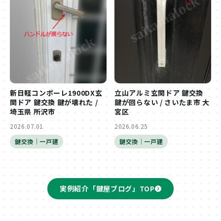
新日軽コンポーレ1900DX玄
立山アルミ玄関ドア 鍵交換
関ドア 鍵交換 鍵が壊れた /
鍵が回らない / さいたま市 大
埼玉県 所沢市
宮区
2026.07.01
2026.06.25
鍵交換｜一戸建
鍵交換｜一戸建
実例紹介「鍵屋ブログ」TOP