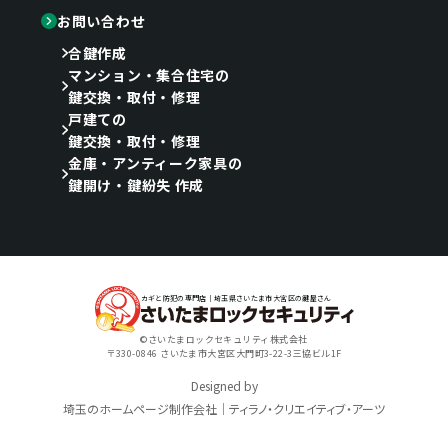
お問い合わせ
合鍵作成
マンション・集合住宅の
鍵交換・取付・修理
戸建ての
鍵交換・取付・修理
金庫・アンティーク家具の
鍵開け・鍵紛失 作成
カギと防犯の専門店｜埼玉県さいたま市大宮区の鍵屋さん
©さいたまロックセキュリティ株式会社
〒330-0846 さいたま市大宮区大門町3-22-3三協ビル1F
Designed by
埼玉のホームページ制作会社｜ティラノ・クリエイティブ・アーツ