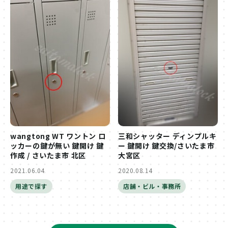
wangtong WT ワントン ロ
三和シャッター ディンプルキ
ッカーの鍵が無い 鍵開け 鍵
ー 鍵開け 鍵交換/さいたま市
作成 / さいたま市 北区
大宮区
2021.06.04
2020.08.14
用途で探す
店舗・ビル・事務所