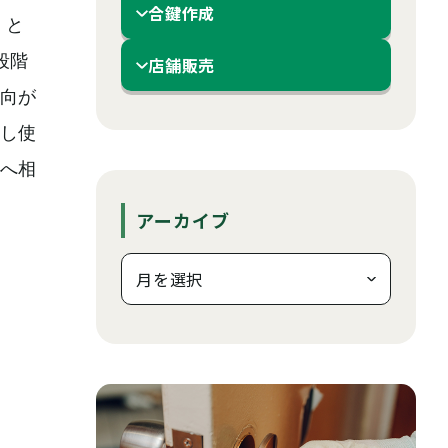
合鍵作成
）と
段階
店舗販売
傾向が
し使
へ相
アーカイブ