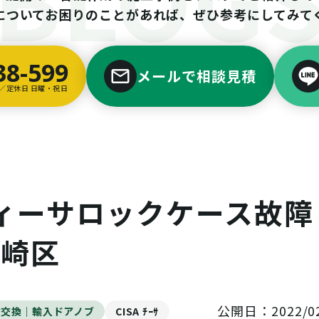
についてお困りのことがあれば、ぜひ参考にしてみて
38-599
メールで相談見積
00／定休日 日曜・祝日
E チィーサロックケース故障
川崎区
公開日：2022/02
鍵交換｜輸入ドアノブ
CISA ﾁｰｻ