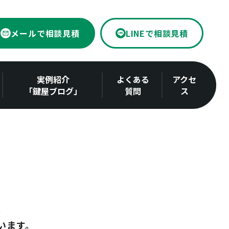
メールで相談見積
LINEで相談見積
実例紹介
よくある
アクセ
「鍵屋ブログ」
質問
ス
います。