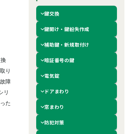
鍵交換
鍵開け・鍵紛失作成
補助鍵・新規取付け
暗証番号の鍵
交換
取り
電気錠
故障
ドアまわり
シリ
った
窓まわり
防犯対策