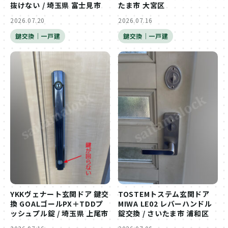
抜けない / 埼玉県 富士見市
たま市 大宮区
2026.07.20
2026.07.16
鍵交換｜一戸建
鍵交換｜一戸建
YKKヴェナート玄関ドア 鍵交
TOSTEMトステム玄関ドア
換 GOALゴールPX＋TDDプ
MIWA LE02 レバーハンドル
ッシュプル錠 / 埼玉県 上尾市
錠交換 / さいたま市 浦和区