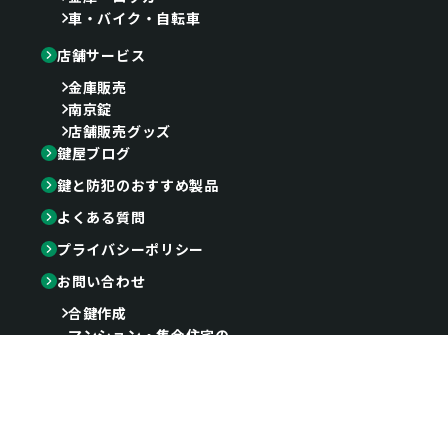
車・バイク・自転車
店舗サービス
金庫販売
南京錠
店舗販売グッズ
鍵屋ブログ
鍵と防犯のおすすめ製品
よくある質問
プライバシーポリシー
お問い合わせ
合鍵作成
マンション・集合住宅の
鍵交換・取付・修理
戸建ての
鍵交換・取付・修理
金庫・アンティーク家具の
鍵開け・鍵紛失 作成