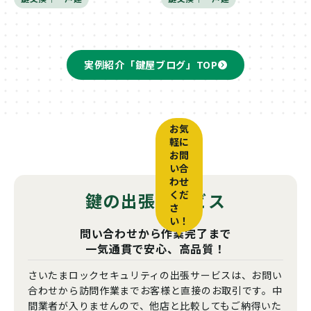
実例紹介「鍵屋ブログ」TOP
お気
軽に
お問
い合
わせ
鍵の出張サービス
くだ
さ
い！
問い合わせから作業完了まで
一気通貫で安心、高品質！
さいたまロックセキュリティの出張サービスは、お問い
合わせから訪問作業までお客様と直接のお取引です。中
間業者が入りませんので、他店と比較してもご納得いた