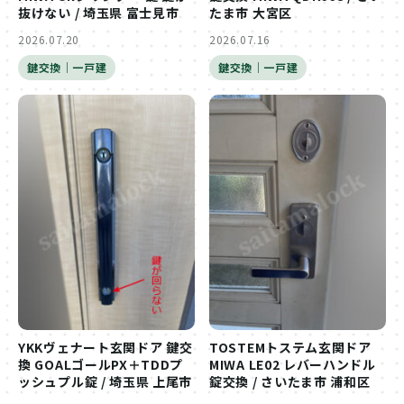
抜けない / 埼玉県 富士見市
たま市 大宮区
2026.07.20
2026.07.16
鍵交換｜一戸建
鍵交換｜一戸建
YKKヴェナート玄関ドア 鍵交
TOSTEMトステム玄関ドア
換 GOALゴールPX＋TDDプ
MIWA LE02 レバーハンドル
ッシュプル錠 / 埼玉県 上尾市
錠交換 / さいたま市 浦和区