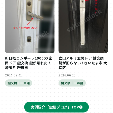
新日軽コンポーレ1900DX玄
立山アルミ玄関ドア 鍵交換
関ドア 鍵交換 鍵が壊れた /
鍵が回らない / さいたま市 大
埼玉県 所沢市
宮区
2026.07.01
2026.06.25
鍵交換｜一戸建
鍵交換｜一戸建
実例紹介「鍵屋ブログ」TOP