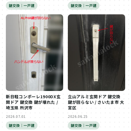
鍵交換｜一戸建
鍵交換｜一戸建
新日軽コンポーレ1900DX玄
立山アルミ玄関ドア 鍵交換
関ドア 鍵交換 鍵が壊れた /
鍵が回らない / さいたま市 大
埼玉県 所沢市
宮区
2026.07.01
2026.06.25
鍵交換｜一戸建
鍵交換｜一戸建