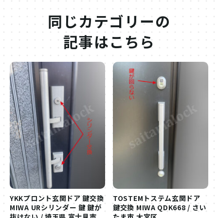
同じカテゴリーの
記事はこちら
YKKプロント玄関ドア 鍵交換
TOSTEMトステム玄関ドア
MIWA URシリンダー 鍵 鍵が
鍵交換 MIWA QDK668 / さい
抜けない / 埼玉県 富士見市
たま市 大宮区