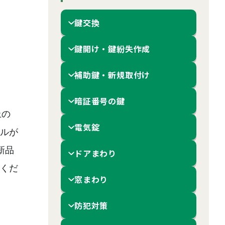
鍵交換
鍵開け・鍵紛失作成
補助鍵・新規取付け
暗証番号の鍵
上の
電気錠
ルが
新品
ドアまわり
くだ
窓まわり
防犯対策