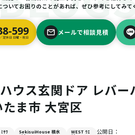
についてお困りのことがあれば、ぜひ参考にしてみて
38-599
メールで相談見積
00／定休日 日曜・祝日
ダイワハウス玄関ドア レバー
いたま市 大宮区
公開日：
ﾐｻﾜ
SekisuiHouse 積水
WEST ｳｴ