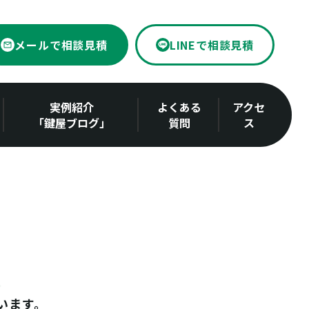
メールで相談見積
LINEで相談見積
実例紹介
よくある
アクセ
「鍵屋ブログ」
質問
ス
います。