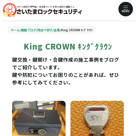
カギと防犯の専門店｜埼玉県さいたま市大宮区の鍵屋さん
MENU
ホーム
/
鍵屋ブログ
/
用途で探す
/
金庫
/
King CROWN ｷﾝｸﾞｸﾗｳﾝ
King CROWN ｷﾝｸﾞｸﾗｳﾝ
鍵交換・鍵開け・合鍵作成の施工事例をブログ
でご紹介しています。
鍵や防犯についてお困りのことがあれば、ぜひ
参考にしてみてください。