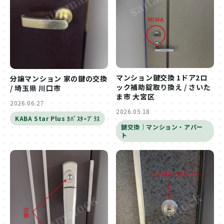
マンション鍵交換 1ドア2ロ
分譲マンション 家の鍵の交換
ック補助錠取り換え / さいた
/ 埼玉県 川口市
ま市 大宮区
2026.06.27
2026.05.18
KABA Star Plus ｶﾊﾞｽﾀｰﾌﾟﾗｽ
鍵交換｜マンション・アパー
ト