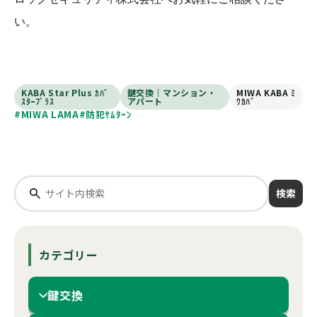
い。
KABA Star Plus ｶﾊﾞ
鍵交換｜マンション・
MIWA KABA ﾐ
ｽﾀｰﾌﾟﾗｽ
アパート
ﾜｶﾊﾞ
#MIWA LAMA
#防犯ｻﾑﾀｰﾝ
検索
カテゴリー
鍵交換