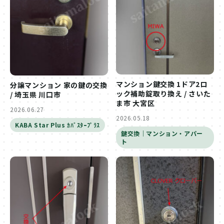
マンション鍵交換 1ドア2ロ
分譲マンション 家の鍵の交換
ック補助錠取り換え / さいた
/ 埼玉県 川口市
ま市 大宮区
2026.06.27
2026.05.18
KABA Star Plus ｶﾊﾞｽﾀｰﾌﾟﾗｽ
鍵交換｜マンション・アパー
ト