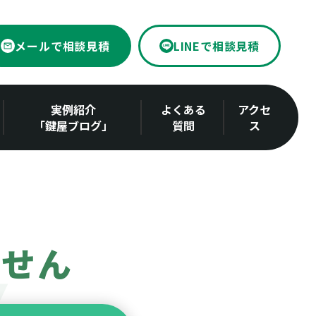
メールで相談見積
LINEで相談見積
実例紹介
よくある
アクセ
「鍵屋ブログ」
質問
ス
ません