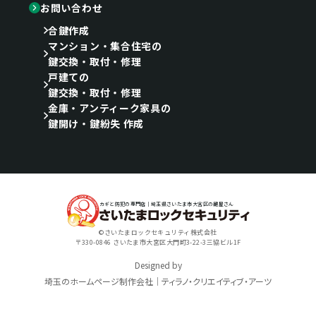
お問い合わせ
合鍵作成
マンション・集合住宅の
鍵交換・取付・修理
戸建ての
鍵交換・取付・修理
金庫・アンティーク家具の
鍵開け・鍵紛失 作成
カギと防犯の専門店｜埼玉県さいたま市大宮区の鍵屋さん
©さいたまロックセキュリティ株式会社
〒330-0846 さいたま市大宮区大門町3-22-3三協ビル1F
Designed by
埼玉のホームページ制作会社｜ティラノ・クリエイティブ・アーツ