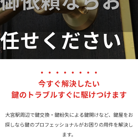
御依頼ならお
任せください
point
鍵で困ったら近くの鍵屋
01
・・・・・・・・
お待たせいたしません
今すぐ解決したい
point
大宮の施工実績
多数
02
鍵のトラブルすぐに駆けつけます
他社で断られた難しい案件もOK
point
下請けは使用いたしません
03
全て弊社作業員の
直接施工
大宮駅周辺で鍵交換・鍵紛失による鍵開けなど、鍵屋をお
探しなら鍵のプロフェッショナルがお困りの用件を解決し
ます。