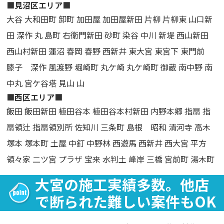
■見沼区エリア■
大谷 大和田町 卸町 加田屋 加田屋新田 片柳 片柳東 山口新
田 深作 丸 島町 右衛門新田 砂町 染谷 中川 新堤 西山新田
西山村新田 蓮沼 春岡 春野 西新井 東大宮 東宮下 東門前
膝子 深作 風渡野 堀崎町 丸ケ崎 丸ケ崎町 御蔵 南中野 南
中丸 宮ケ谷塔 見山 山
■西区エリア■
飯田 飯田新田 植田谷本 植田谷本村新田 内野本郷 指扇 指
扇領辻 指扇領別所 佐知川 三条町 島根 昭和 清河寺 高木
塚本 塚本町 土屋 中釘 中野林 西遊馬 西新井 西大宮 平方
領々家 二ツ宮 プラザ 宝来 水判土 峰岸 三橋 宮前町 湯木町
大宮の施工実績多数。他店
で断られた難しい案件もOK