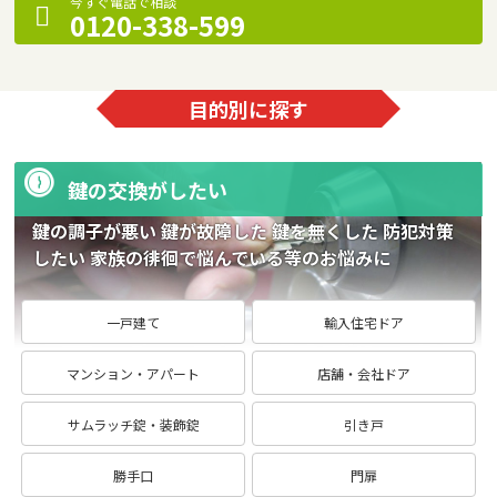
今すぐ電話で相談
0120-338-599
目的別に探す
鍵の交換がしたい
鍵の調子が悪い 鍵が故障した 鍵を無くした 防犯対策
したい 家族の徘徊で悩んでいる等のお悩みに
一戸建て
輸入住宅ドア
マンション・アパート
店舗・会社ドア
サムラッチ錠・装飾錠
引き戸
勝手口
門扉