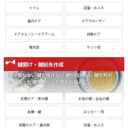
トイレ
浴室・おふろ
室内ドア
ドアクローザー
ドアチェーン・ドアアーム
自動ドア
電気錠
サッシ窓
鍵開け・鍵紛失作成
鍵が開かない 鍵が抜けない 鍵が回らない 鍵が折れ
た・曲った 鍵を無くした等のお悩みに
玄関ドア・家の鍵
お店の鍵・会社の鍵
金庫・蔵
ロッカー・机
部屋のドア・室内扉
浴室・おふろ