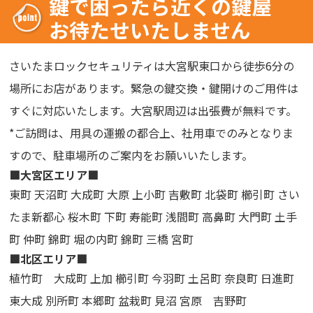
鍵で困ったら近くの鍵屋
お待たせいたしません
さいたまロックセキュリティは大宮駅東口から徒歩6分の
場所にお店があります。緊急の鍵交換・鍵開けのご用件は
すぐに対応いたします。大宮駅周辺は出張費が無料です。
*ご訪問は、用具の運搬の都合上、社用車でのみとなりま
すので、駐車場所のご案内をお願いいたします。
■大宮区エリア■
東町 天沼町 大成町 大原 上小町 吉敷町 北袋町 櫛引町 さい
たま新都心 桜木町 下町 寿能町 浅間町 高鼻町 大門町 土手
町 仲町 錦町 堀の内町 錦町 三橋 宮町
■北区エリア■
植竹町 大成町 上加 櫛引町 今羽町 土呂町 奈良町 日進町
東大成 別所町 本郷町 盆栽町 見沼 宮原 吉野町